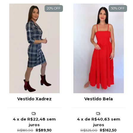
20% OFF
50
%
OFF
Vestido Xadrez
Vestido Bela
4
x de
R$22,48
sem
4
x de
R$40,63
sem
juros
juros
R$189,90
R$89,90
R$325,00
R$162,50