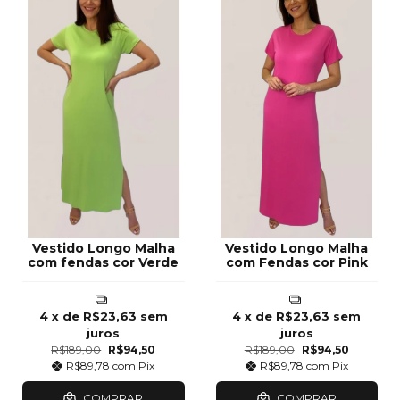
Vestido Longo Malha
Vestido Longo Malha
com fendas cor Verde
com Fendas cor Pink
4
x de
R$23,63
sem
4
x de
R$23,63
sem
juros
juros
R$189,00
R$94,50
R$189,00
R$94,50
R$89,78
com
Pix
R$89,78
com
Pix
COMPRAR
COMPRAR