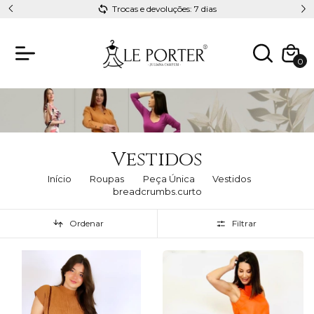
Esteja sempre linda com Le Porter
0
Vestidos
Início
Roupas
Peça Única
Vestidos
breadcrumbs.curto
Ordenar
Filtrar