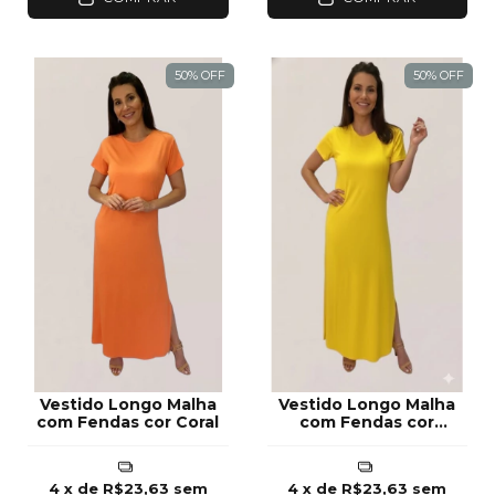
50
%
OFF
50
%
OFF
Vestido Longo Malha
Vestido Longo Malha
com Fendas cor Coral
com Fendas cor
Amarelo
4
x de
R$23,63
sem
4
x de
R$23,63
sem