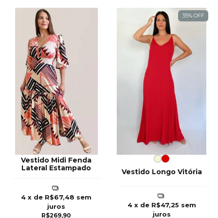
35
%
OFF
Vestido Midi Fenda
Lateral Estampado
Vestido Longo Vitória
4
x de
R$67,48
sem
4
x de
R$47,25
sem
juros
juros
R$269,90