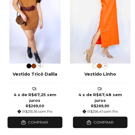
+2
+1
Vestido Tricô Dalila
Vestido Linho
4
x de
R$67,25
sem
4
x de
R$67,48
sem
juros
juros
R$269,00
R$269,90
R$255,55
com
Pix
R$256,41
com
Pix
COMPRAR
COMPRAR