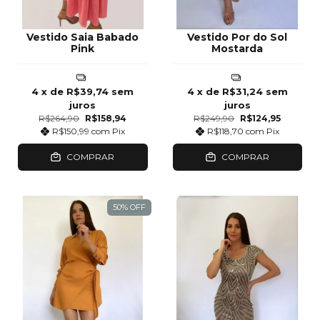
Vestido Saia Babado
Vestido Por do Sol
Pink
Mostarda
4
x de
R$39,74
sem
4
x de
R$31,24
sem
juros
juros
R$264,90
R$158,94
R$249,90
R$124,95
R$150,99
com
Pix
R$118,70
com
Pix
COMPRAR
COMPRAR
50
%
OFF