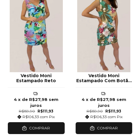
Vestido Moni
Vestido Moni
Estampado Reto
Estampado Com Botão
flores
4
x de
R$27,98
sem
4
x de
R$27,98
sem
juros
juros
R$159,90
R$111,93
R$159,90
R$111,93
R$106,33
com
Pix
R$106,33
com
Pix
COMPRAR
COMPRAR