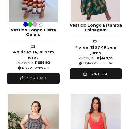
+1
Vestido Longo Estampa
Vestido Longo Listra
Folhagem
Colors
4
x de
R$37,49
sem
4
x de
R$14,98
sem
juros
juros
R$299,90
R$149,95
R$249,90
R$59,90
R$142,45
com
Pix
R$56,91
com
Pix
COMPRAR
COMPRAR