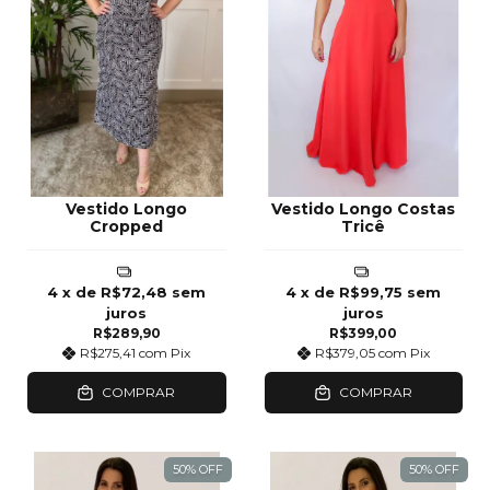
Vestido Longo
Vestido Longo Costas
Cropped
Tricê
4
x de
R$72,48
sem
4
x de
R$99,75
sem
juros
juros
R$289,90
R$399,00
R$275,41
com
Pix
R$379,05
com
Pix
COMPRAR
COMPRAR
50
%
OFF
50
%
OFF