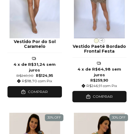
+1
Vestido Por do Sol
Caramelo
Vestido Paetê Bordado
Frontal Festa
4
x de
R$31,24
sem
4
x de
R$64,98
sem
juros
juros
R$249,90
R$124,95
R$259,90
R$118,70
com
Pix
R$246,91
com
Pix
COMPRAR
COMPRAR
30
%
OFF
30
%
OFF