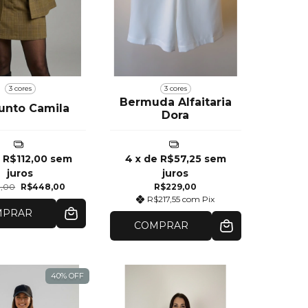
3 cores
3 cores
Bermuda Alfaitaria
unto Camila
Dora
e
R$112,00
sem
4
x de
R$57,25
sem
juros
juros
,00
R$448,00
R$229,00
R$217,55
com
Pix
MPRAR
COMPRAR
40
%
OFF