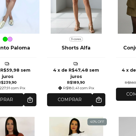
3 cores
nto Paloma
Shorts Alfa
Conj
e
R$59,98
sem
4
x de
R$47,48
sem
4
x d
juros
juros
R$239,90
R$189,90
R$560
227,91
com
Pix
R$180,41
com
Pix
CO
PRAR
COMPRAR
40
%
OFF