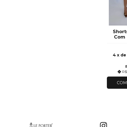
Shorts
Com 
4
x d
R$
COM