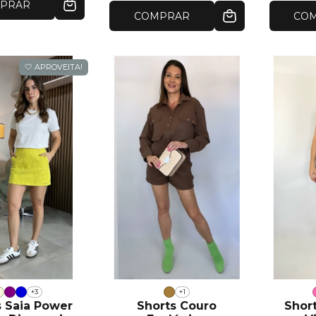
PRAR
COMPRAR
CO
🤍 APROVEITA!
+3
+1
s Saia Power
Shorts Couro
Short