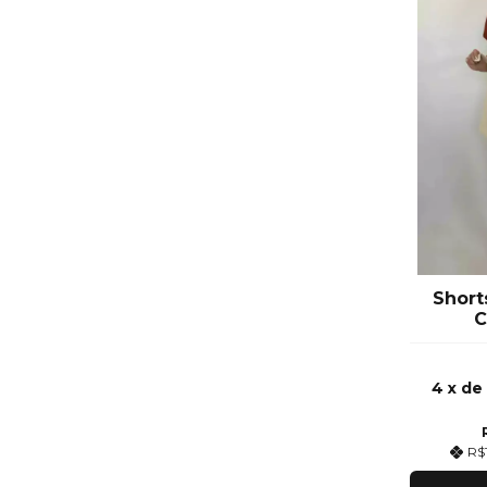
Shorts
C
4
x d
R$