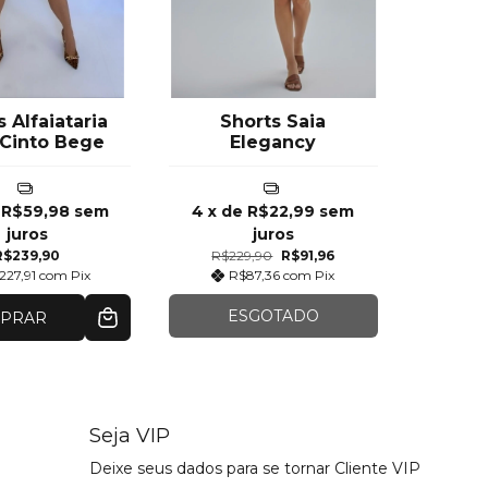
 Alfaiataria
Shorts Saia
Cinto Bege
Elegancy
e
R$59,98
sem
4
x de
R$22,99
sem
juros
juros
R$239,90
R$229,90
R$91,96
227,91
com
Pix
R$87,36
com
Pix
ESGOTADO
PRAR
Seja VIP
Deixe seus dados para se tornar Cliente VIP