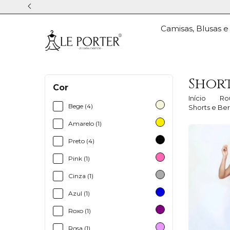
Camisas, Blusas e
Shor
Cor
Início
Ro
Bege (4)
Shorts e Be
Amarelo (1)
Preto (4)
Pink (1)
Cinza (1)
Azul (1)
Roxo (1)
Rosa (1)