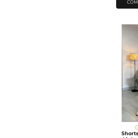
COM
Short