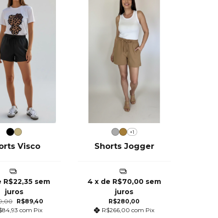
+1
orts Visco
Shorts Jogger
e
R$22,35
sem
4
x de
R$70,00
sem
juros
juros
9,00
R$89,40
R$280,00
$84,93
com
Pix
R$266,00
com
Pix