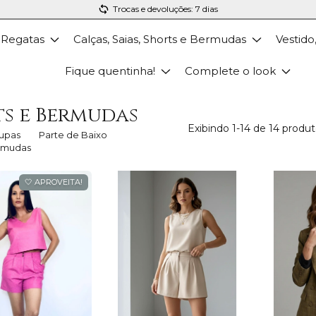
Trocas e devoluções: 7 dias
 Regatas
Calças, Saias, Shorts e Bermudas
Vestido
Fique quentinha!
Complete o look
ts e Bermudas
Exibindo 1-14 de 14 produ
upas
Parte de Baixo
rmudas
🤍 APROVEITA!