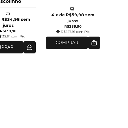
iscolinho
4
x de
R$59,98
sem
e
R$34,98
sem
juros
juros
R$239,90
R$139,90
R$227,91
com
Pix
$132,91
com
Pix
COMPRAR
MPRAR