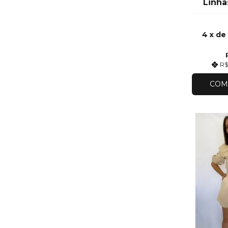
Linha
4
x d
R$
COM