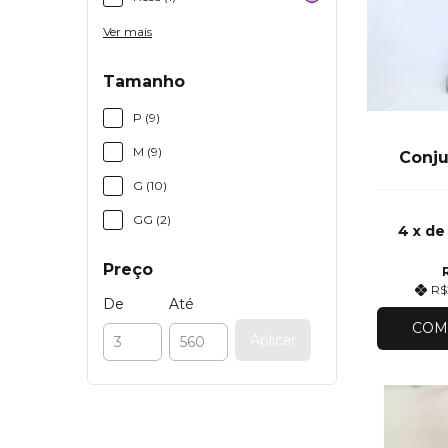
Ver mais
Tamanho
P (9)
M (9)
Conju
G (10)
GG (2)
4
x d
Preço
R$
De
Até
COM
Aplicar