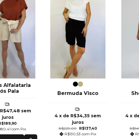
 Alfaiataria
ós Pala
Bermuda Visco
Sh
e
R$47,48
sem
4
x de
R$34,35
sem
4
x d
juros
juros
R$189,90
R$229,00
R$137,40
R$14
180,41
com
Pix
R$130,53
com
Pix
R