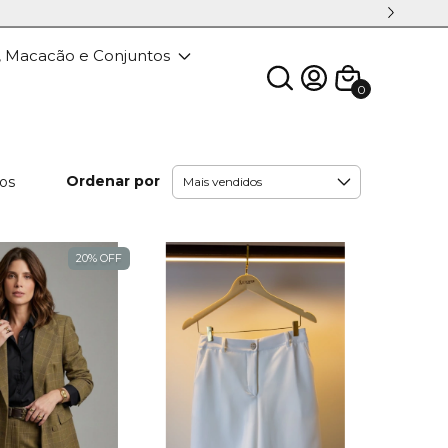
, Macacão e Conjuntos
0
Ordenar por
tos
20% OFF