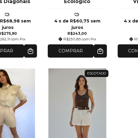
s Diagonais
Ecológico
V
e
R$68,98
sem
4
x de
R$60,75
sem
4
x d
juros
juros
R$275,90
R$243,00
262,11
com
Pix
R$230,85
com
Pix
R
PRAR
COMPRAR
CO
ESGOTADO