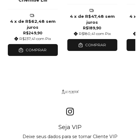
Chemise Lili
4
x de
R$47,48
sem
4
x 
4
x de
R$62,48
sem
juros
juros
R$189,90
R$249,90
R$180,41
com
Pix
R$237,41
com
Pix
COMPRAR
COMPRAR
Seja VIP
Deixe seus dados para se tornar Cliente VIP