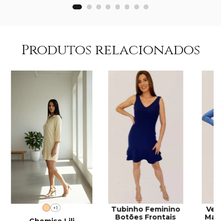
Produtos relacionados
+1
Tubinho Feminino
Ves
Botões Frontais
Man