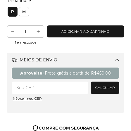
Tamanho:
P
P
M
1
em estoque
MEIOS DE ENVIO
Alterar CEP
Aproveite!
Frete grátis a partir de
R$450,00
CALCULAR
Não sei meu CEP
COMPRE COM SEGURANÇA