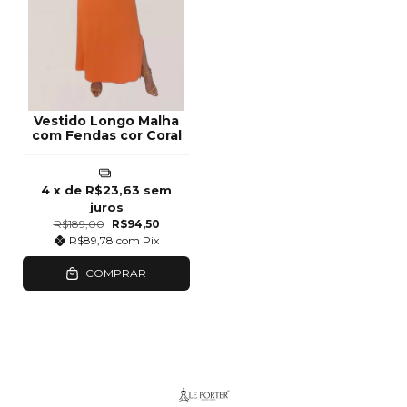
Vestido Longo Malha
com Fendas cor Coral
4
x de
R$23,63
sem
juros
R$189,00
R$94,50
R$89,78
com
Pix
COMPRAR