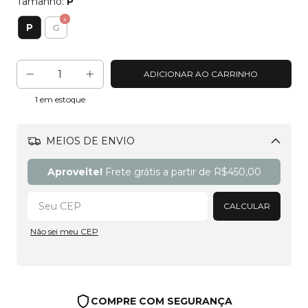
Tamanho:
P
P
G
1
em estoque
MEIOS DE ENVIO
Alterar CEP
Aproveite!
Frete grátis a partir de
R$450,00
CALCULAR
Não sei meu CEP
COMPRE COM SEGURANÇA