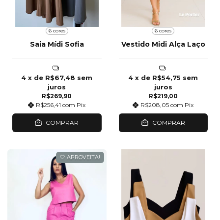
6 cores
6 cores
Saia Mídi Sofia
Vestido Midi Alça Laço
4
x de
R$67,48
sem
4
x de
R$54,75
sem
juros
juros
R$269,90
R$219,00
R$256,41
com
Pix
R$208,05
com
Pix
COMPRAR
COMPRAR
🤍 APROVEITA!