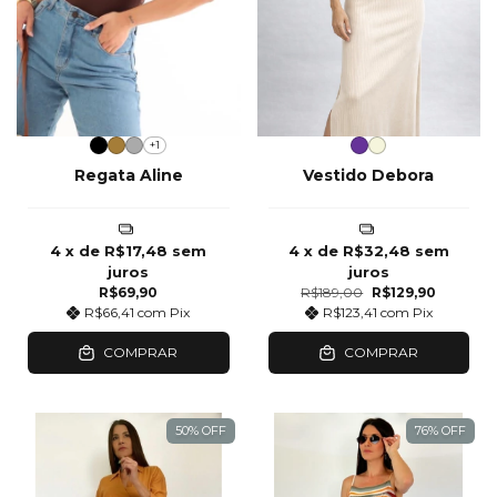
+1
Regata Aline
Vestido Debora
4
x de
R$17,48
sem
4
x de
R$32,48
sem
juros
juros
R$69,90
R$189,00
R$129,90
R$66,41
com
Pix
R$123,41
com
Pix
COMPRAR
COMPRAR
50
%
OFF
76
%
OFF