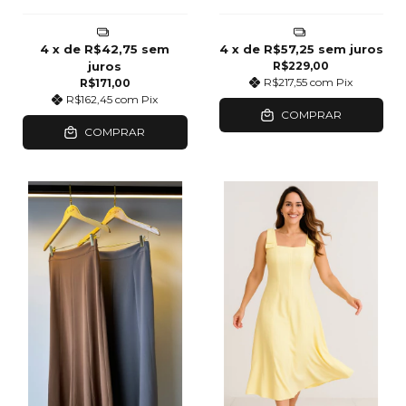
4
x de
R$42,75
sem
4
x de
R$57,25
sem juros
juros
R$229,00
R$217,55
com
Pix
R$171,00
R$162,45
com
Pix
COMPRAR
COMPRAR