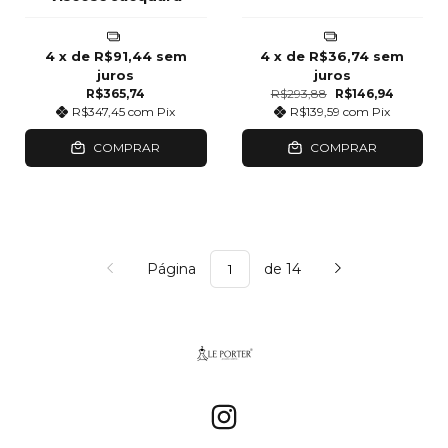
4
x de
R$91,44
sem
4
x de
R$36,74
sem
juros
juros
R$365,74
R$293,88
R$146,94
R$347,45
com
Pix
R$139,59
com
Pix
COMPRAR
COMPRAR
Página
de 14