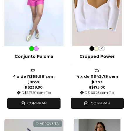
+1
Conjunto Paloma
Cropped Power
4
x de
R$59,98
sem
4
x de
R$43,75
sem
juros
juros
R$239,90
R$175,00
R$227,91
com
Pix
R$166,25
com
Pix
COMPRAR
COMPRAR
🤍 APROVEITA!