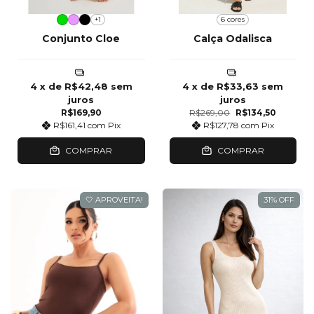
+1
6 cores
Conjunto Cloe
Calça Odalisca
4
x de
R$42,48
sem
4
x de
R$33,63
sem
juros
juros
R$169,90
R$269,00
R$134,50
R$161,41
com
Pix
R$127,78
com
Pix
COMPRAR
COMPRAR
🤍 APROVEITA!
31
%
OFF