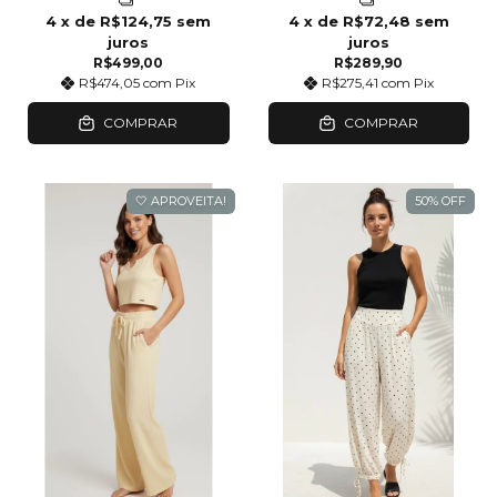
4
x de
R$124,75
sem
4
x de
R$72,48
sem
juros
juros
R$499,00
R$289,90
R$474,05
com
Pix
R$275,41
com
Pix
COMPRAR
COMPRAR
🤍 APROVEITA!
50
%
OFF