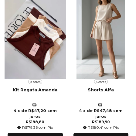
8 cores
3 cores
Kit Regata Amanda
Shorts Alfa
4
x de
R$47,20
sem
4
x de
R$47,48
sem
juros
juros
R$188,80
R$189,90
R$179,36
com
Pix
R$180,41
com
Pix