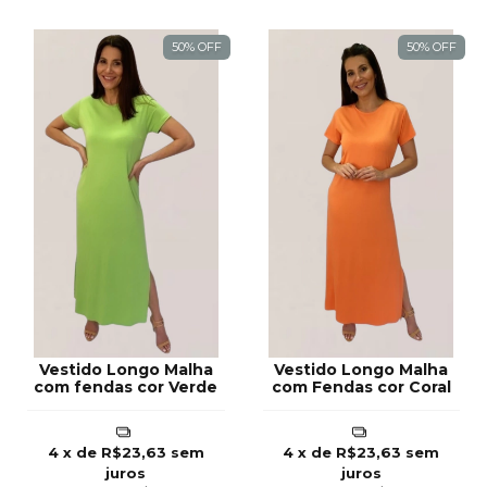
50
%
OFF
50
%
OFF
Vestido Longo Malha
Vestido Longo Malha
com fendas cor Verde
com Fendas cor Coral
4
x de
R$23,63
sem
4
x de
R$23,63
sem
juros
juros