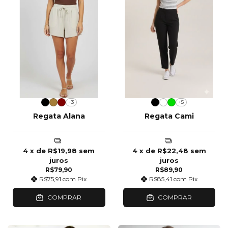
+3
+5
Regata Alana
Regata Cami
4
x de
R$19,98
sem
4
x de
R$22,48
sem
juros
juros
R$79,90
R$89,90
R$75,91
com
Pix
R$85,41
com
Pix
COMPRAR
COMPRAR