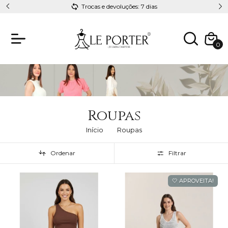
Esteja sempre linda com Le Porter
0
Roupas
Início
Roupas
Ordenar
Filtrar
🤍 APROVEITA!