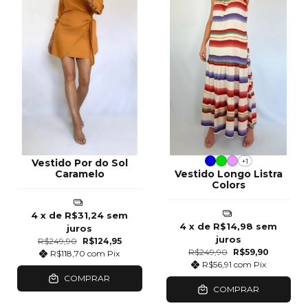
+1
Vestido Por do Sol
Caramelo
Vestido Longo Listra
Colors
4
x de
R$31,24
sem
4
x de
R$14,98
sem
juros
juros
R$249,90
R$124,95
R$249,90
R$59,90
R$118,70
com
Pix
R$56,91
com
Pix
COMPRAR
COMPRAR