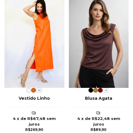
+1
+1
Vestido Linho
Blusa Agata
4
x de
R$67,48
sem
4
x de
R$22,48
sem
juros
juros
R$269,90
R$89,90