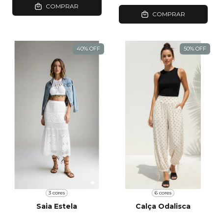
COMPRAR
COMPRAR
40
%
OFF
50
%
OFF
3 cores
6 cores
Saia Estela
Calça Odalisca