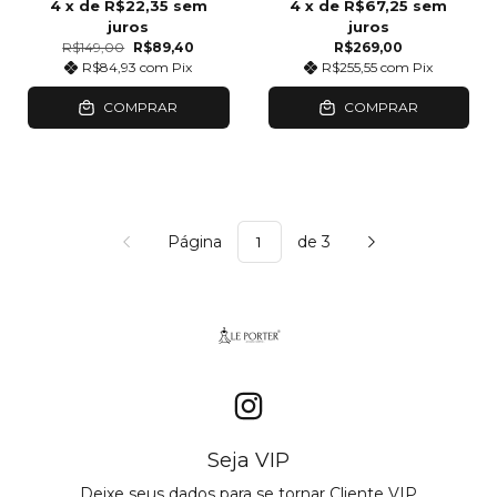
4
x de
R$22,35
sem
4
x de
R$67,25
sem
juros
juros
R$149,00
R$89,40
R$269,00
R$84,93
com
Pix
R$255,55
com
Pix
COMPRAR
COMPRAR
Página
de 3
Seja VIP
Deixe seus dados para se tornar Cliente VIP