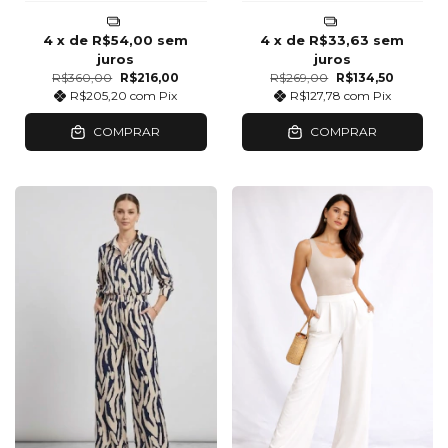
4
x de
R$54,00
sem
4
x de
R$33,63
sem
juros
juros
R$360,00
R$216,00
R$269,00
R$134,50
R$205,20
com
Pix
R$127,78
com
Pix
COMPRAR
COMPRAR