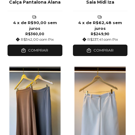
Calça Pantalona Alana
Saia Mídi Iza
4
x de
R$90,00
sem
4
x de
R$62,48
sem
juros
juros
R$360,00
R$249,90
R$342,00
com
Pix
R$237,41
com
Pix
COMPRAR
COMPRAR