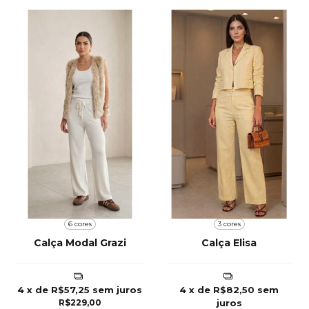
6 cores
3 cores
Calça Modal Grazi
Calça Elisa
4
x de
R$57,25
sem juros
4
x de
R$82,50
sem
R$229,00
juros