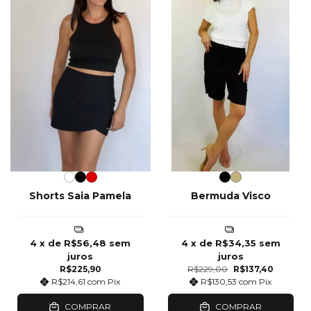
Shorts Saia Pamela
Bermuda Visco
4
x de
R$56,48
sem
4
x de
R$34,35
sem
juros
juros
R$225,90
R$229,00
R$137,40
R$214,61
com
Pix
R$130,53
com
Pix
COMPRAR
COMPRAR