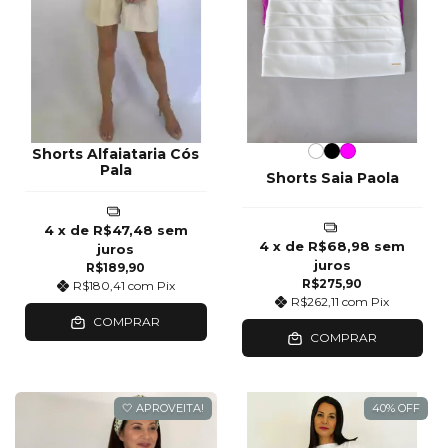
Shorts Alfaiataria Cós
Pala
Shorts Saia Paola
4
x de
R$47,48
sem
4
x de
R$68,98
sem
juros
juros
R$189,90
R$275,90
R$180,41
com
Pix
R$262,11
com
Pix
COMPRAR
COMPRAR
🤍 APROVEITA!
40
%
OFF