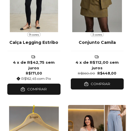
9 cores
3 cores
Calça Legging Estribo
Conjunto Camila
4
x de
R$42,75
sem
4
x de
R$112,00
sem
juros
juros
R$171,00
R$560,00
R$448,00
R$162,45
com
Pix
COMPRAR
COMPRAR