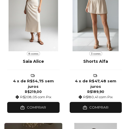
8 cores
3 cores
Saia Alice
Shorts Alfa
4
x de
R$54,75
sem
4
x de
R$47,48
sem
juros
juros
R$219,00
R$189,90
R$208,05
com
Pix
R$180,41
com
Pix
COMPRAR
COMPRAR