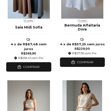
6 cores
3 cores
Bermuda Alfaitaria
Saia Mídi Sofia
Dora
4
x de
R$67,48
sem
4
x de
R$57,25
sem juros
juros
R$229,00
R$217,55
com
Pix
R$269,90
R$256,41
com
Pix
COMPRAR
COMPRAR