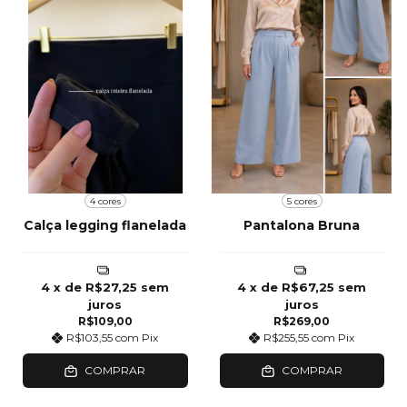
4 cores
5 cores
Calça legging flanelada
Pantalona Bruna
4
x de
R$27,25
sem
4
x de
R$67,25
sem
juros
juros
R$109,00
R$269,00
R$103,55
com
Pix
R$255,55
com
Pix
COMPRAR
COMPRAR