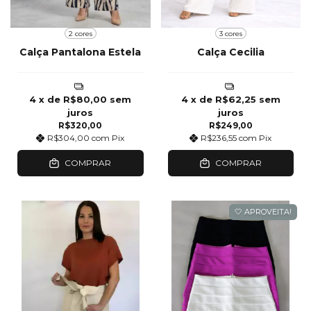
2 cores
3 cores
Calça Pantalona Estela
Calça Cecilia
4
x de
R$80,00
sem
4
x de
R$62,25
sem
juros
juros
R$320,00
R$249,00
R$304,00
com
Pix
R$236,55
com
Pix
COMPRAR
COMPRAR
🤍 APROVEITA!