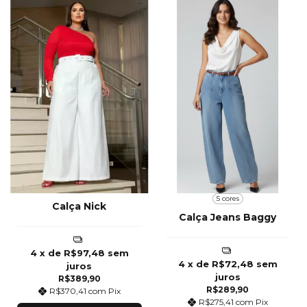
5 cores
Calça Nick
Calça Jeans Baggy
4
x de
R$97,48
sem
4
x de
R$72,48
sem
juros
juros
R$389,90
R$289,90
R$370,41
com
Pix
R$275,41
com
Pix