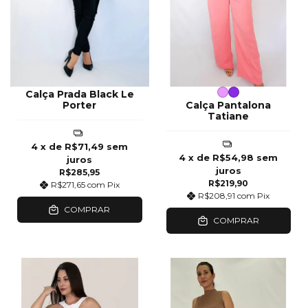
Calça Prada Black Le
Porter
Calça Pantalona
Tatiane
4
x de
R$71,49
sem
4
x de
R$54,98
sem
juros
juros
R$285,95
R$219,90
R$271,65
com
Pix
R$208,91
com
Pix
COMPRAR
COMPRAR