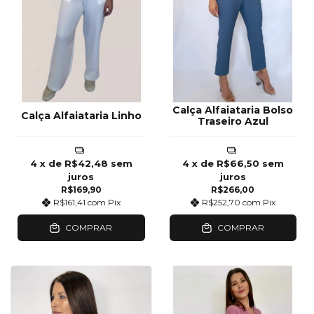
Calça Alfaiataria Bolso
Calça Alfaiataria Linho
Traseiro Azul
4
x de
R$42,48
sem
4
x de
R$66,50
sem
juros
juros
R$169,90
R$266,00
R$161,41
com
Pix
R$252,70
com
Pix
COMPRAR
COMPRAR