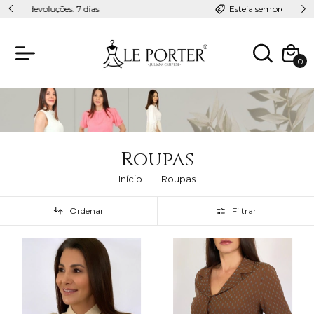
Esteja sempre linda com Le Porter
0
Roupas
Início
Roupas
Ordenar
Filtrar