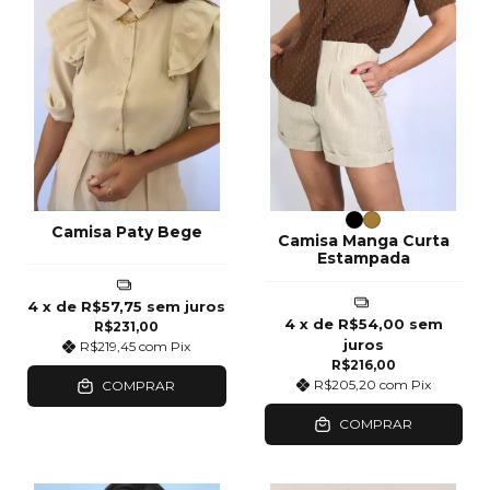
Camisa Paty Bege
Camisa Manga Curta
Estampada
4
x de
R$57,75
sem juros
4
x de
R$54,00
sem
R$231,00
juros
R$219,45
com
Pix
R$216,00
R$205,20
com
Pix
COMPRAR
COMPRAR