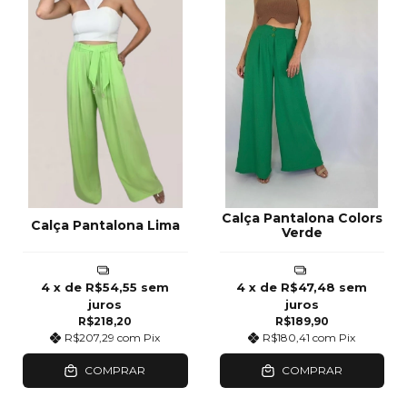
Calça Pantalona Colors
Calça Pantalona Lima
Verde
4
x de
R$54,55
sem
4
x de
R$47,48
sem
juros
juros
R$218,20
R$189,90
R$207,29
com
Pix
R$180,41
com
Pix
COMPRAR
COMPRAR