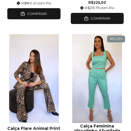
R$225,00
R$180,41
com
Pix
R$213,75
com
Pix
COMPRAR
COMPRAR
30
%
OFF
Calça Feminina
Calça Flare Animal Print
Viscolinho Afunilada