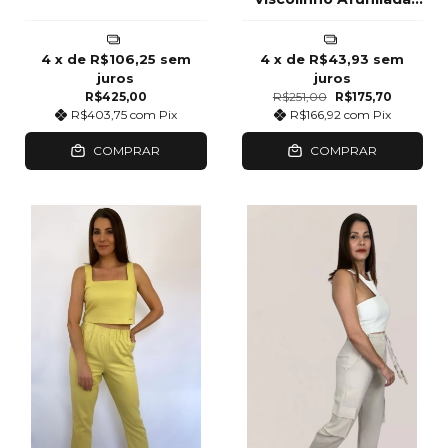
Tiffany
4
x de
R$106,25
sem
4
x de
R$43,93
sem
juros
juros
R$425,00
R$251,00
R$175,70
R$403,75
com
Pix
R$166,92
com
Pix
COMPRAR
COMPRAR