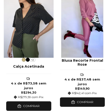
+2
Blusa Recorte Frontal
Rose
Calça Acetinada
4
x de
R$37,48
sem
4
x de
R$73,58
sem
juros
juros
R$149,90
R$294,30
R$142,41
com
Pix
R$279,59
com
Pix
COMPRAR
COMPRAR