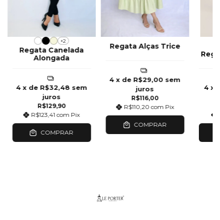
+2
Regata Alças Trice
Regata Canelada
Rega
Alongada
4
x de
R$29,00
sem
4
x de
R$32,48
sem
4
x 
juros
juros
R$116,00
R$129,90
R$110,20
com
Pix
R$123,41
com
Pix
COMPRAR
COMPRAR