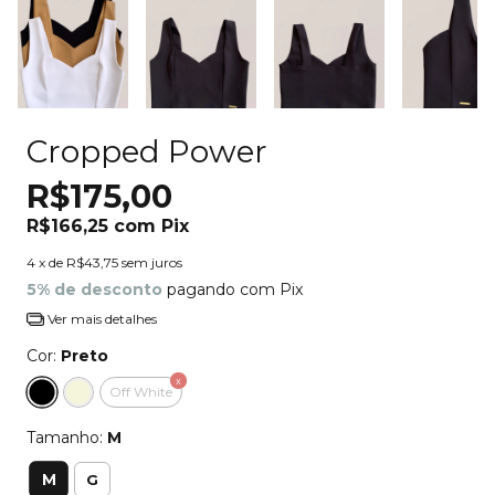
Cropped Power
R$175,00
R$166,25
com
Pix
4
x de
R$43,75
sem juros
5% de desconto
pagando com Pix
Ver mais detalhes
Cor:
Preto
Off White
Tamanho:
M
M
G