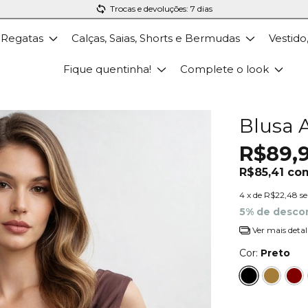
Trocas e devoluções: 7 dias
 Regatas
Calças, Saias, Shorts e Bermudas
Vestido
Fique quentinha!
Complete o look
Blusa 
R$89,
R$85,41
co
4
x de
R$22,48
s
5% de desco
Ver mais detal
Cor:
Preto