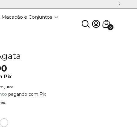
, Macacão e Conjuntos
0
Agata
90
m
Pix
em juros
nto
pagando com Pix
hes