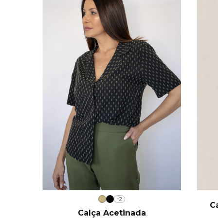
+2
Ca
Calça Acetinada