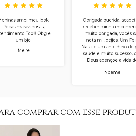
Meninas amei meu look.
Obrigada querida, acabei
Peças maravilhosas,
receber minha encomen
tendimento Top!!! Obg e
muito obrigada, vocês s
um bjo.
nota mil, beijos. Um Fel
Natal e um ano cheio de 
Meire
saúde e muito sucesso, 
Deus abençoe a vida d
cada uma de vocês, mui
Noeme
obrigada.
ara comprar com esse produ