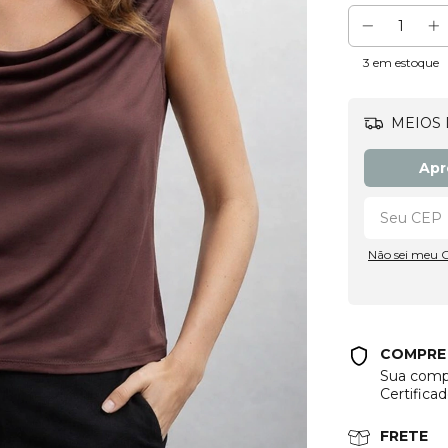
3
em estoque
MEIOS 
Apr
Não sei meu 
COMPRE
Sua compr
Certifica
FRETE