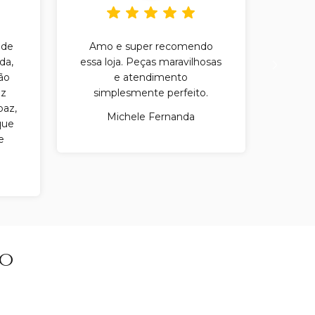
 de
Amo e super recomendo
Amo a
da,
essa loja. Peças maravilhosas
das 
ão
e atendimento
moda
iz
simplesmente perfeito.
paz,
atend
Michele Fernanda
que
e
to
to