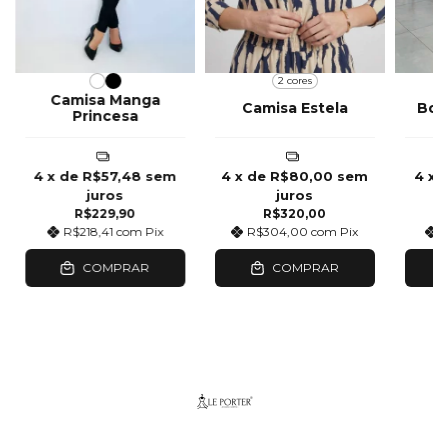
2 cores
Camisa Manga
Camisa Estela
Bom
Princesa
4
x de
R$57,48
sem
4
x de
R$80,00
sem
4
x 
juros
juros
R$229,90
R$320,00
R$218,41
com
Pix
R$304,00
com
Pix
COMPRAR
COMPRAR