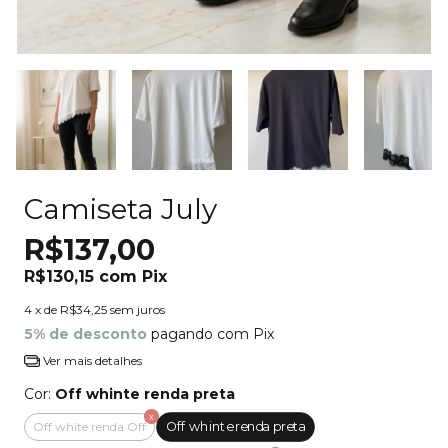
Camiseta July
R$137,00
R$130,15
com
Pix
4
x de
R$34,25
sem juros
5% de desconto
pagando com Pix
Ver mais detalhes
Cor:
Off whinte renda preta
Off whinte renda preta
Off white renda Off