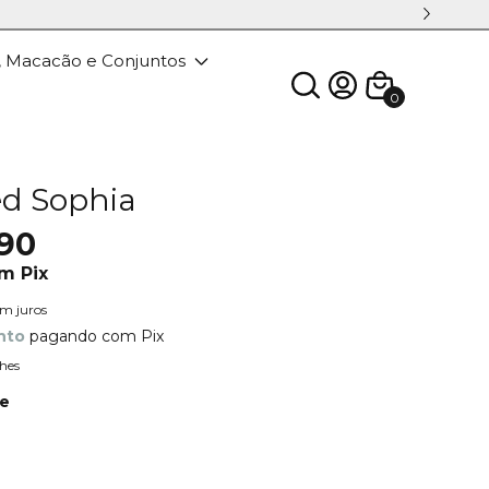
, Macacão e Conjuntos
0
d Sophia
90
om
Pix
em juros
nto
pagando com Pix
hes
te