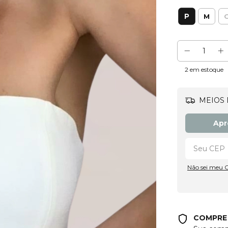
P
M
2
em estoque
MEIOS 
Apr
Não sei meu 
COMPRE