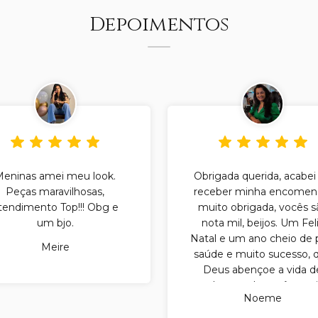
Depoimentos
Meninas amei meu look.
Obrigada querida, acabei
Peças maravilhosas,
receber minha encomen
tendimento Top!!! Obg e
muito obrigada, vocês s
um bjo.
nota mil, beijos. Um Fel
Natal e um ano cheio de 
Meire
saúde e muito sucesso, 
Deus abençoe a vida d
cada uma de vocês, mui
Noeme
obrigada.