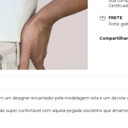
Sua compr
Certifica
FRETE
Frete gr
Compartilhar
m um designer encantador pela modelagem reta e um decote v
ido super confortável com aquela pegada viscolinho que amamos