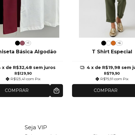
+1
+6
iseta Básica Algodão
T Shirt Especial
4
x de
R$32,48
sem juros
4
x de
R$19,98
sem j
R$129,90
R$79,90
R$123,41
com
Pix
R$75,91
com
Pix
COMPRAR
COMPRAR
Seja VIP