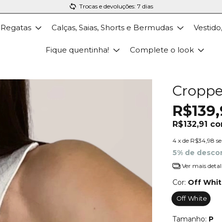
Esteja sempre linda com Le Porter
 Regatas
Calças, Saias, Shorts e Bermudas
Vestido
Fique quentinha!
Complete o look
Croppe
R$139,
R$132,91
c
4
x de
R$34,98
s
5% de desco
Ver mais detal
Cor:
Off Whi
Off White
Tamanho:
P