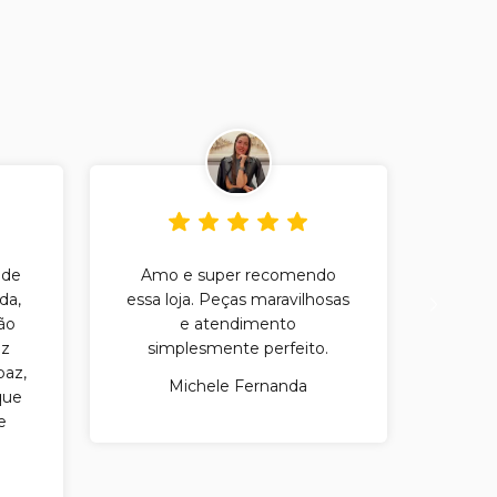
 de
Amo e super recomendo
Amo a
da,
essa loja. Peças maravilhosas
das 
ão
e atendimento
moda
iz
simplesmente perfeito.
paz,
atend
Michele Fernanda
que
e
to