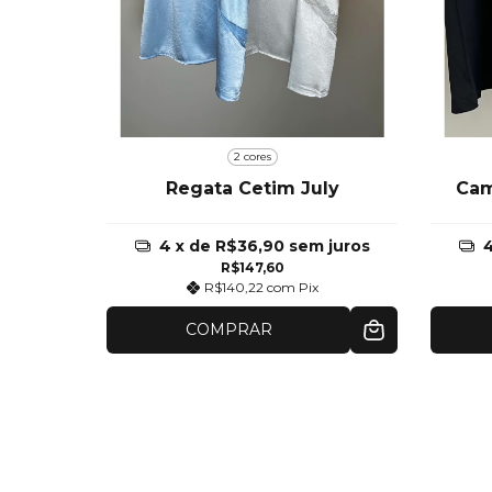
2 cores
nina
CA
Regata Cetim July
Cam
 juros
4
x de
R$36,90
sem juros
R$147,60
R$140,22
com
Pix
COMPRAR