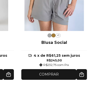
+1
Blusa Social
uros
4
x de
R$61,25
sem juros
4
R$245,00
R$232,75
com
Pix
COMPRAR