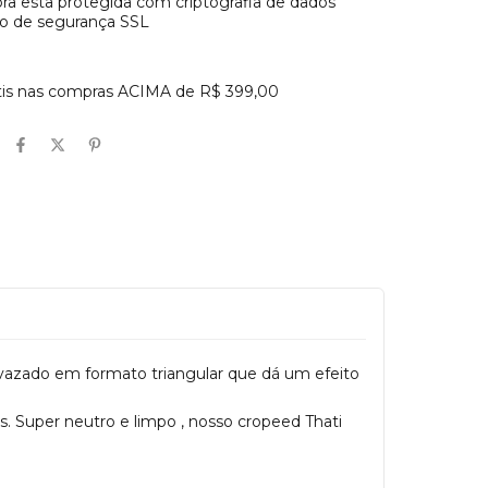
a esta protegida com criptografia de dados
do de segurança SSL
átis nas compras ACIMA de R$ 399,00
azado em formato triangular que dá um efeito
. Super neutro e limpo , nosso cropeed Thati