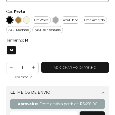
Cor:
Preto
Off White
Azul Bêbê
Off e Amarelo
Azul Marinho
Azul acinzentado
Tamanho:
M
M
5
em estoque
MEIOS DE ENVIO
Alterar CEP
Aproveite!
Frete grátis a partir de
R$450,00