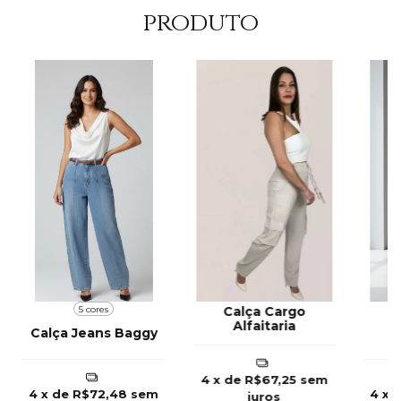
produto
5 cores
Calça Cargo
Alfaitaria
Calça Jeans Baggy
4
x de
R$67,25
sem
4
x de
R$72,48
sem
4
x 
juros