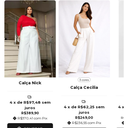
3 cores
Calça Nick
Calça Cecilia
4
x de
R$97,48
sem
4
x de
R$62,25
sem
4
x 
juros
juros
R$389,90
R$249,00
R$2
R$370,41
com
Pix
R$236,55
com
Pix