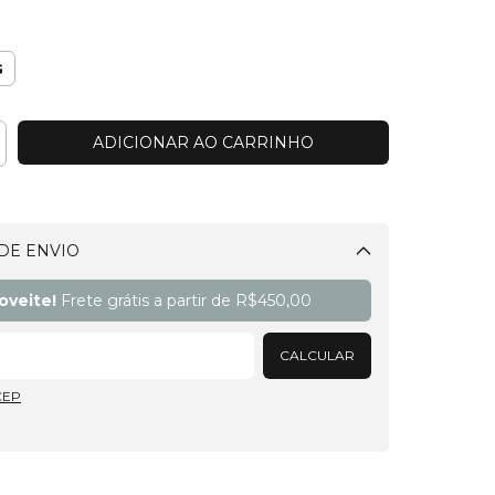
G
DE ENVIO
Alterar CEP
oveite!
Frete grátis a partir de
R$450,00
CALCULAR
CEP