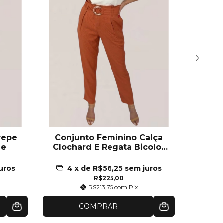
repe
Conjunto Feminino Calça
ge
Clochard E Regata Bicolor
Terracota
uros
4
x de
R$56,25
sem juros
4
R$225,00
R$213,75
com
Pix
COMPRAR