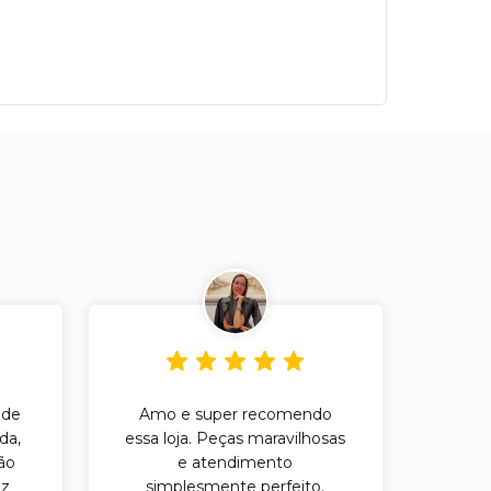
 de
Amo e super recomendo
Amo a
da,
essa loja. Peças maravilhosas
das 
ão
e atendimento
moda
iz
simplesmente perfeito.