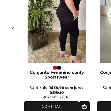
no
Conjunto Feminino confy
Conj
r
Sportswear
juros
4
x de
R$39,98
sem juros
R$159,90
R$151,91
com
Pix
COMPRAR