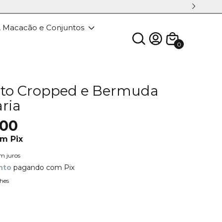
, Macacão e Conjuntos
0
to Cropped e Bermuda
aria
,00
om
Pix
m juros
nto
pagando com Pix
hes