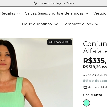
Trocas e devoluções: 7 dias
 Regatas
Calças, Saias, Shorts e Bermudas
Vestido
Fique quentinha!
Complete o look
Conjun
ÚLTIMAS PEÇAS
Alfaiat
R$335
R$318,25
c
4
x de
R$83,75
se
5% de desco
Ver mais detal
Cor:
Menta