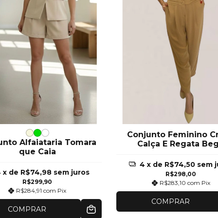
Conjunto Feminino C
unto Alfaiataria Tomara
Calça E Regata Be
que Caia
4
x de
R$74,50
sem j
4
x de
R$74,98
sem juros
R$298,00
R$299,90
R$283,10
com
Pix
R$284,91
com
Pix
COMPRAR
COMPRAR