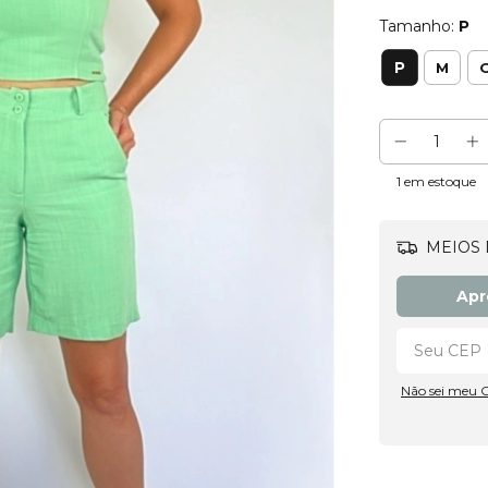
Tamanho:
P
P
M
1
em estoque
MEIOS 
Apr
Não sei meu 