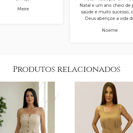
Natal e um ano cheio de 
Meire
saúde e muito sucesso, 
Deus abençoe a vida d
cada uma de vocês, mui
Noeme
obrigada.
Produtos relacionados